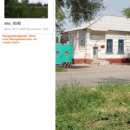
dsc_0142
Дата: 09.07.2008
Просмотров: 1186
Предупреждение: блок
core.NavigationLinks не
существует.