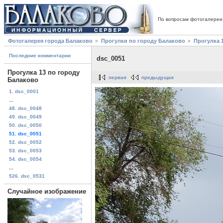
По вопросам фотогалереи
Фотогалерея города Балаково
Прогулки по городу Балаково
Прогулка 
Последние комментарии
dsc_0051
Прогулка 13 по городу
первая
предыдущая
Балаково
1. dsc_0001
...
48. dsc_0048
49. dsc_0049
50. dsc_0050
51. dsc_0051
52. dsc_0052
53. dsc_0053
54. dsc_0054
...
526. dsc_0531
Случайное изображение