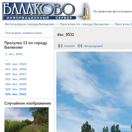
По вопросам фотогалереи
Фотогалерея города Балаково
Прогулки по городу Балаково
Прогулка 
Последние комментарии
dsc_0531
Прогулка 13 по городу
первая
предыдущая
Балаково
1. dsc_0001
...
520. dsc_0525
521. dsc_0526
522. dsc_0527
523. dsc_0528
524. dsc_0529
525. dsc_0530
526. dsc_0531
Случайное изображение