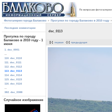
По вопросам фотогалереи
Фотогалерея города Балаково
Прогулки по городу Балаково в 2010 году
Последние комментарии
dsc_0113
Прогулка по городу
Балаково в 2010 году - 1
первая
предыдущая
июня
1. dsc_0001
...
110. dsc_0110
111. dsc_0111
112. dsc_0112
113. dsc_0113
114. dsc_0114
115. dsc_0115
116. dsc_0116
...
382. dsc_0388
Случайное изображение