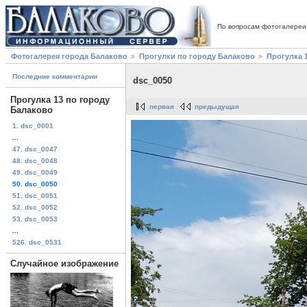
По вопросам фотогалереи
Фотогалерея города Балаково
Прогулки по городу Балаково
Прогулка 
Последние комментарии
dsc_0050
Прогулка 13 по городу
первая
предыдущая
Балаково
1. dsc_0001
...
47. dsc_0047
48. dsc_0048
49. dsc_0049
50. dsc_0050
51. dsc_0051
52. dsc_0052
53. dsc_0053
...
526. dsc_0531
Случайное изображение