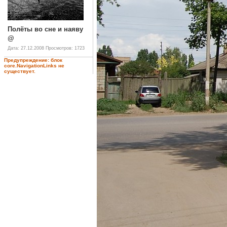
Полёты во сне и наяву
@
Дата: 27.12.2008
Просмотров: 1723
Предупреждение: блок
core.NavigationLinks не
существует.