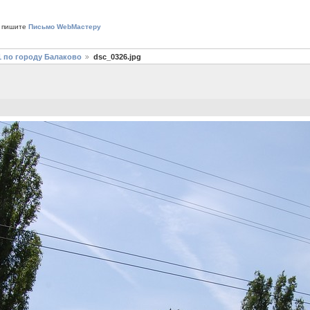
 пишите
Письмо WebМастеру
1 по городу Балаково
dsc_0326.jpg