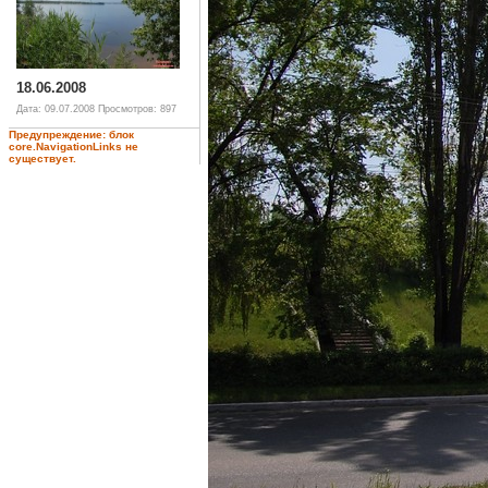
18.06.2008
Дата: 09.07.2008
Просмотров: 897
Предупреждение: блок
core.NavigationLinks не
существует.