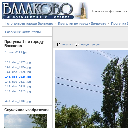
По вопросам фотогалереи
Фотогалерея города Балаково
Прогулки по городу Балаково
Прогулка 
Последние комментарии
Прогулка 1 по городу
первая
предыдущая
Балаково
1. dsc_0181.jpg
...
142. dsc_0323.jpg
143. dsc_0324.jpg
144. dsc_0325.jpg
145. dsc_0326.jpg
146. dsc_0327.jpg
147. dsc_0328.jpg
148. dsc_0329.jpg
...
456. dsc_0637.jpg
Случайное изображение