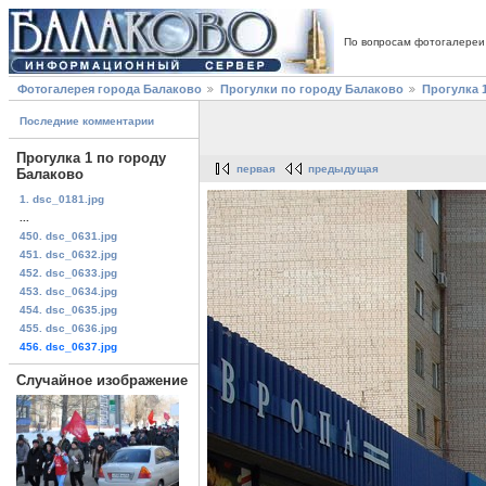
По вопросам фотогалереи
Фотогалерея города Балаково
Прогулки по городу Балаково
Прогулка 
Последние комментарии
Прогулка 1 по городу
первая
предыдущая
Балаково
1. dsc_0181.jpg
...
450. dsc_0631.jpg
451. dsc_0632.jpg
452. dsc_0633.jpg
453. dsc_0634.jpg
454. dsc_0635.jpg
455. dsc_0636.jpg
456. dsc_0637.jpg
Случайное изображение