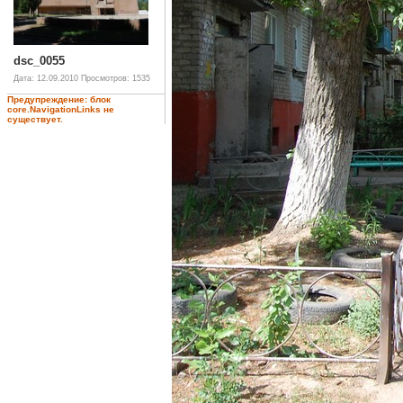
dsc_0055
Дата: 12.09.2010
Просмотров: 1535
Предупреждение: блок
core.NavigationLinks не
существует.