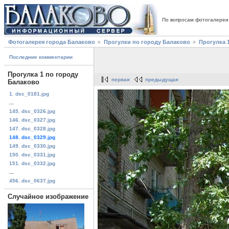
По вопросам фотогалереи
Фотогалерея города Балаково
Прогулки по городу Балаково
Прогулка 
Последние комментарии
Прогулка 1 по городу
первая
предыдущая
Балаково
1. dsc_0181.jpg
...
145. dsc_0326.jpg
146. dsc_0327.jpg
147. dsc_0328.jpg
148. dsc_0329.jpg
149. dsc_0330.jpg
150. dsc_0331.jpg
151. dsc_0332.jpg
...
456. dsc_0637.jpg
Случайное изображение