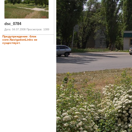
dsc_0784
Дата: 04.07.2008
Просмотров: 1089
Предупреждение: блок
core.NavigationLinks не
существует.