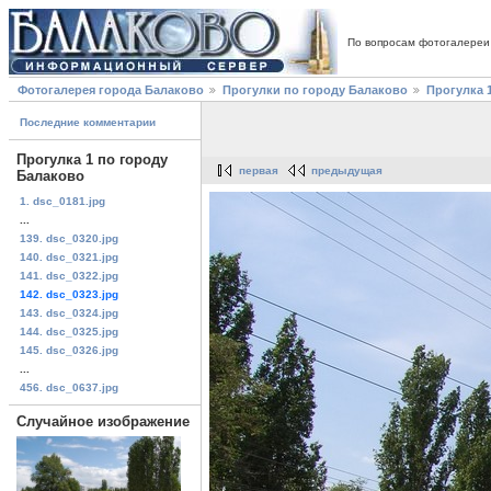
По вопросам фотогалереи
Фотогалерея города Балаково
Прогулки по городу Балаково
Прогулка 
Последние комментарии
Прогулка 1 по городу
первая
предыдущая
Балаково
1. dsc_0181.jpg
...
139. dsc_0320.jpg
140. dsc_0321.jpg
141. dsc_0322.jpg
142. dsc_0323.jpg
143. dsc_0324.jpg
144. dsc_0325.jpg
145. dsc_0326.jpg
...
456. dsc_0637.jpg
Случайное изображение