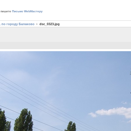
 пишите
Письмо WebМастеру
1 по городу Балаково
dsc_0323.jpg