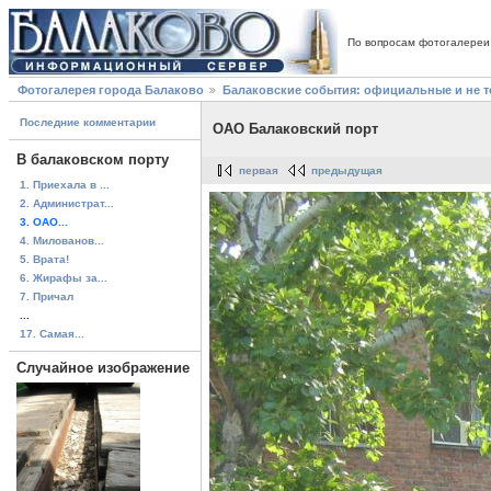
По вопросам фотогалереи
Фотогалерея города Балаково
Балаковские события: официальные и не 
Последние комментарии
ОАО Балаковский порт
В балаковском порту
первая
предыдущая
1. Приехала в ...
2. Администрат...
3. ОАО...
4. Милованов...
5. Врата!
6. Жирафы за...
7. Причал
...
17. Самая...
Случайное изображение