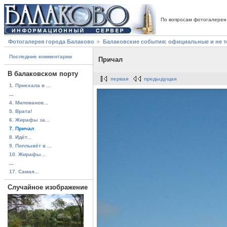
По вопросам фотогалереи
Фотогалерея города Балаково
Балаковские события: официальные и не 
Последние комментарии
Причал
В балаковском порту
первая
предыдущая
1. Приехала в ...
...
4. Милованов...
5. Врата!
6. Жирафы за...
7. Причал
8. Идёт...
9. Поплывёт в ...
10. Жирафы...
...
17. Самая...
Случайное изображение