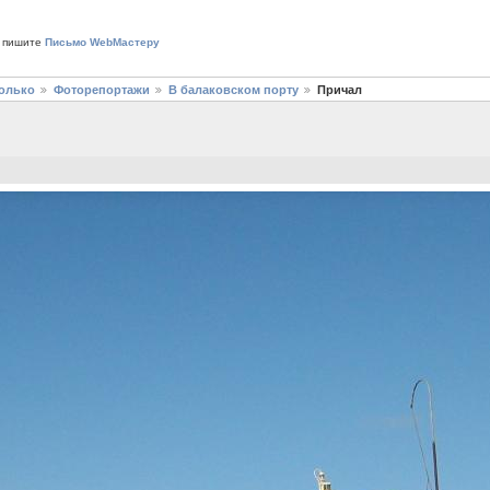
 пишите
Письмо WebМастеру
только
Фоторепортажи
В балаковском порту
Причал