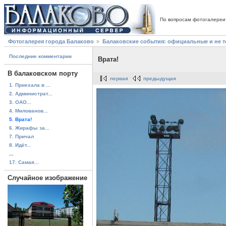
По вопросам фотогалереи
Фотогалерея города Балаково
Балаковские события: официальные и не 
Последние комментарии
Врата!
В балаковском порту
первая
предыдущая
1. Приехала в ...
2. Администрат...
3. ОАО...
4. Милованов...
5. Врата!
6. Жирафы за...
7. Причал
8. Идёт...
...
17. Самая...
Случайное изображение