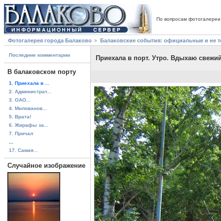
По вопросам фотогалереи
Фотогалерея города Балаково
Балаковские события: официальные и не 
Последние комментарии
Приехала в порт. Утро. Вдыхаю свежий
В балаковском порту
1. Приехала в ...
2. Администрат...
3. ОАО...
4. Милованов...
5. Врата!
6. Жирафы за...
7. Причал
...
17. Самая...
Случайное изображение