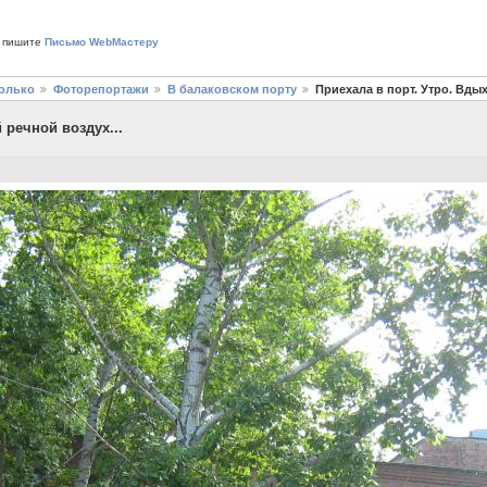
 пишите
Письмо WebМастеру
только
Фоторепортажи
В балаковском порту
Приехала в порт. Утро. Вды
 речной воздух...