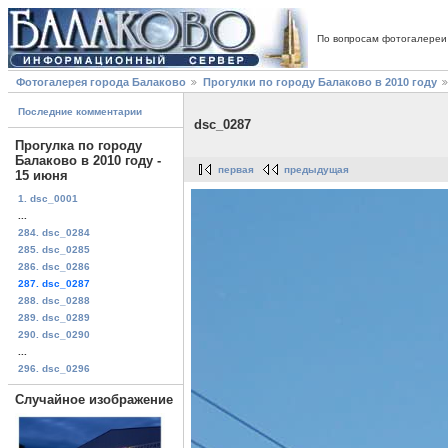
По вопросам фотогалереи
Фотогалерея города Балаково
Прогулки по городу Балаково в 2010 году
Последние комментарии
dsc_0287
Прогулка по городу
Балаково в 2010 году -
первая
предыдущая
15 июня
1. dsc_0001
...
284. dsc_0284
285. dsc_0285
286. dsc_0286
287. dsc_0287
288. dsc_0288
289. dsc_0289
290. dsc_0290
...
296. dsc_0296
Случайное изображение