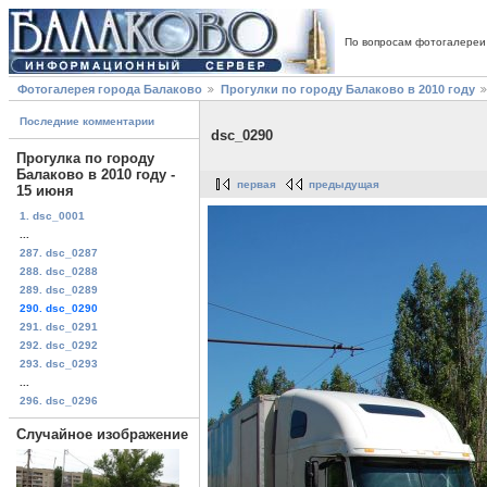
По вопросам фотогалереи
Фотогалерея города Балаково
Прогулки по городу Балаково в 2010 году
Последние комментарии
dsc_0290
Прогулка по городу
Балаково в 2010 году -
первая
предыдущая
15 июня
1. dsc_0001
...
287. dsc_0287
288. dsc_0288
289. dsc_0289
290. dsc_0290
291. dsc_0291
292. dsc_0292
293. dsc_0293
...
296. dsc_0296
Случайное изображение