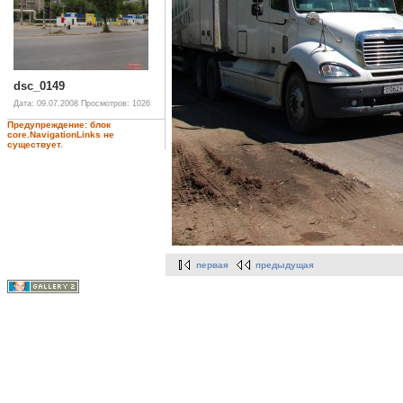
dsc_0149
Дата: 09.07.2008
Просмотров: 1026
Предупреждение: блок
core.NavigationLinks не
существует.
первая
предыдущая