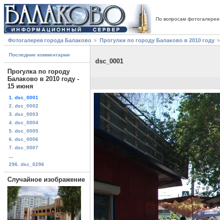
По вопросам фотогалереи
Фотогалерея города Балаково
Прогулки по городу Балаково в 2010 году
Последние комментарии
dsc_0001
Прогулка по городу
Балаково в 2010 году -
15 июня
1. dsc_0001
2. dsc_0002
3. dsc_0003
4. dsc_0004
5. dsc_0005
6. dsc_0006
7. dsc_0007
...
296. dsc_0296
Случайное изображение