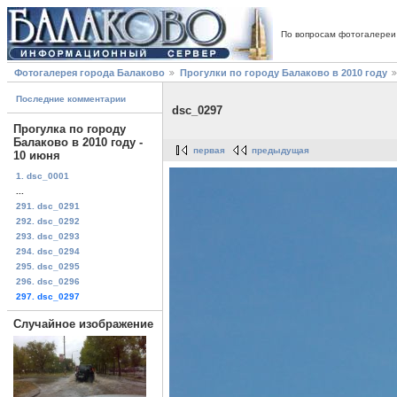
По вопросам фотогалереи
Фотогалерея города Балаково
Прогулки по городу Балаково в 2010 году
Последние комментарии
dsc_0297
Прогулка по городу
Балаково в 2010 году -
первая
предыдущая
10 июня
1. dsc_0001
...
291. dsc_0291
292. dsc_0292
293. dsc_0293
294. dsc_0294
295. dsc_0295
296. dsc_0296
297. dsc_0297
Случайное изображение