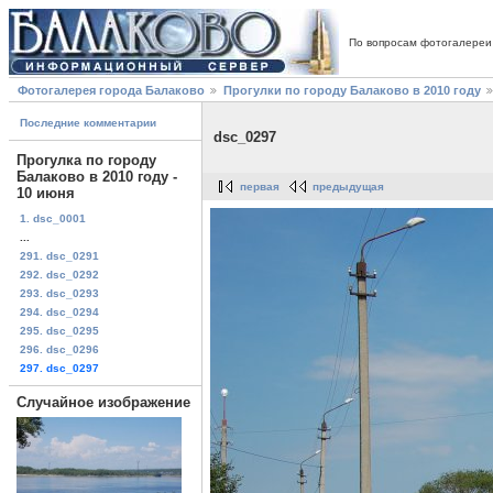
По вопросам фотогалереи
Фотогалерея города Балаково
Прогулки по городу Балаково в 2010 году
Последние комментарии
dsc_0297
Прогулка по городу
Балаково в 2010 году -
первая
предыдущая
10 июня
1. dsc_0001
...
291. dsc_0291
292. dsc_0292
293. dsc_0293
294. dsc_0294
295. dsc_0295
296. dsc_0296
297. dsc_0297
Случайное изображение