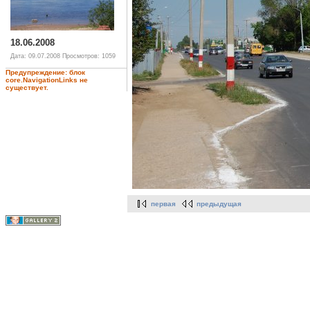
18.06.2008
Дата: 09.07.2008
Просмотров: 1059
Предупреждение: блок
core.NavigationLinks не
существует.
первая
предыдущая