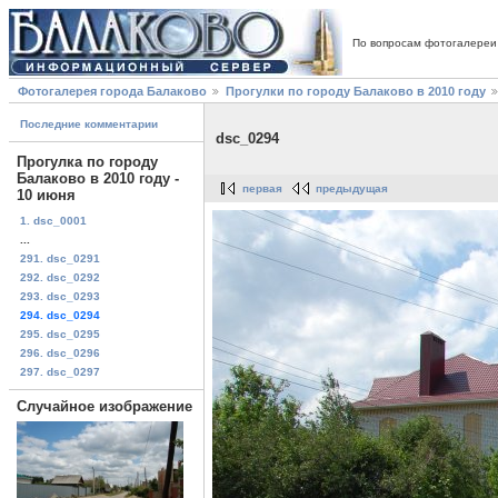
По вопросам фотогалереи
Фотогалерея города Балаково
Прогулки по городу Балаково в 2010 году
Последние комментарии
dsc_0294
Прогулка по городу
Балаково в 2010 году -
первая
предыдущая
10 июня
1. dsc_0001
...
291. dsc_0291
292. dsc_0292
293. dsc_0293
294. dsc_0294
295. dsc_0295
296. dsc_0296
297. dsc_0297
Случайное изображение