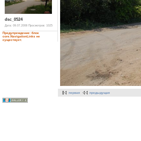
dsc_0524
Дата: 09.07.2008
Просмотров: 1025
Предупреждение: блок
core.NavigationLinks не
существует.
первая
предыдущая