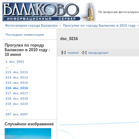
По вопросам фотогалереи
Фотогалерея города Балаково
Прогулки по городу Балаково в 2010 году
Последние комментарии
dsc_0216
Прогулка по городу
Балаково в 2010 году -
первая
предыдущая
10 июня
1. dsc_0001
...
213. dsc_0213
214. dsc_0214
215. dsc_0215
216. dsc_0216
217. dsc_0217
218. dsc_0218
219. dsc_0219
...
297. dsc_0297
Случайное изображение