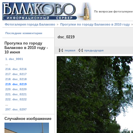
По вопросам фотогалереи
Фотогалерея города Балаково
Прогулки по городу Балаково в 2010 году
Последние комментарии
dsc_0219
Прогулка по городу
Балаково в 2010 году -
первая
предыдущая
10 июня
1. dsc_0001
...
216. dsc_0216
217. dsc_0217
218. dsc_0218
219. dsc_0219
220. dsc_0220
221. dsc_0221
222. dsc_0222
...
297. dsc_0297
Случайное изображение