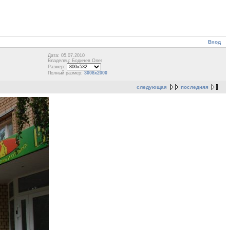
Вход
Дата: 05.07.2010
Владелец: Бодичев Олег
Размер:
Полный размер:
3008x2000
следующая
последняя