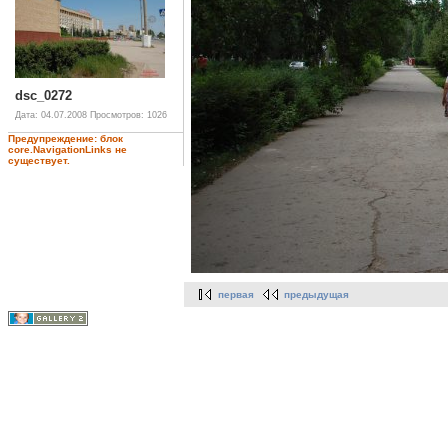
dsc_0272
Дата: 04.07.2008
Просмотров: 1026
Предупреждение: блок
core.NavigationLinks не
существует.
первая
предыдущая