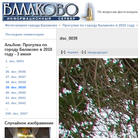
По вопросам фотогалереи
Фотогалерея города Балаково
Прогулки по городу Балаково в 2010 году
Последние комментарии
dsc_0039
Альбом: Прогулка по
городу Балаково в 2010
первая
предыдущая
году - 3 июня
1. dsc_0001
...
36. dsc_0036
37. dsc_0037
38. dsc_0038
39. dsc_0039
40. dsc_0040
41. dsc_0041
42. dsc_0042
...
206. dsc_0207
Случайное изображение