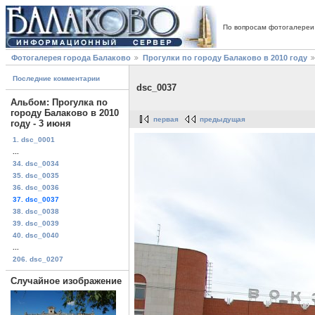
По вопросам фотогалереи
Фотогалерея города Балаково
Прогулки по городу Балаково в 2010 году
Последние комментарии
dsc_0037
Альбом: Прогулка по
городу Балаково в 2010
первая
предыдущая
году - 3 июня
1. dsc_0001
...
34. dsc_0034
35. dsc_0035
36. dsc_0036
37. dsc_0037
38. dsc_0038
39. dsc_0039
40. dsc_0040
...
206. dsc_0207
Случайное изображение