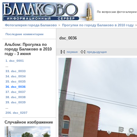
По вопросам фотогалереи
Фотогалерея города Балаково
Прогулки по городу Балаково в 2010 году
Последние комментарии
dsc_0036
Альбом: Прогулка по
городу Балаково в 2010
первая
предыдущая
году - 3 июня
1. dsc_0001
...
33. dsc_0033
34. dsc_0034
35. dsc_0035
36. dsc_0036
37. dsc_0037
38. dsc_0038
39. dsc_0039
...
206. dsc_0207
Случайное изображение