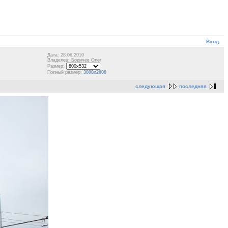
Вход
Дата: 28.06.2010
Владелец: Бодичев Олег
Размер:
Полный размер:
3008x2000
следующая
последняя