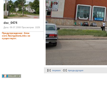
dsc_0474
Дата: 09.07.2008
Просмотров: 1029
Предупреждение: блок
core.NavigationLinks не
существует.
первая
предыдущая