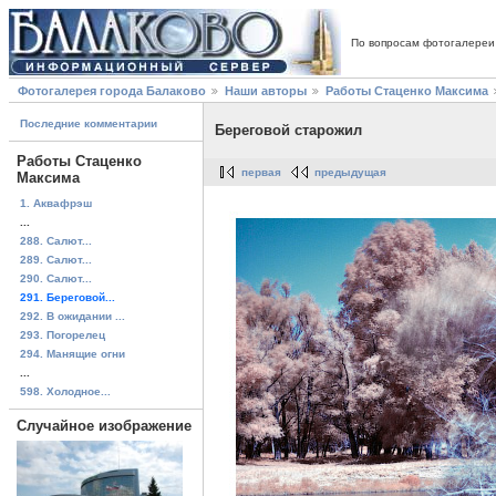
По вопросам фотогалереи
Фотогалерея города Балаково
Наши авторы
Работы Стаценко Максима
Последние комментарии
Береговой старожил
Работы Стаценко
первая
предыдущая
Максима
1. Аквафрэш
...
288. Салют...
289. Салют...
290. Салют...
291. Береговой...
292. В ожидании ...
293. Погорелец
294. Манящие огни
...
598. Холодное...
Случайное изображение