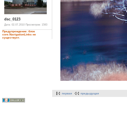
dsc_0123
Дата: 02.07.2010
Просмотров: 1583
Предупреждение: блок
core.NavigationLinks не
существует.
первая
предыдущая