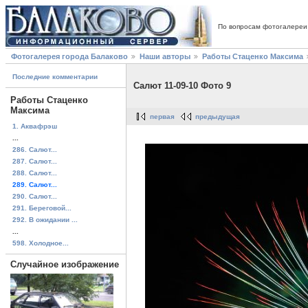
По вопросам фотогалереи
Фотогалерея города Балаково
Наши авторы
Работы Стаценко Максима
Последние комментарии
Салют 11-09-10 Фото 9
Работы Стаценко
Максима
первая
предыдущая
1. Аквафрэш
...
286. Салют...
287. Салют...
288. Салют...
289. Салют...
290. Салют...
291. Береговой...
292. В ожидании ...
...
598. Холодное...
Случайное изображение