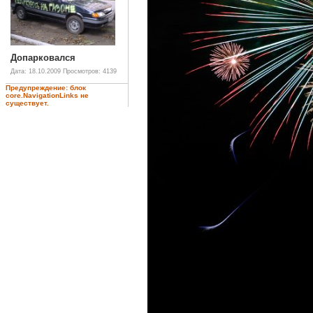
Допарковался
Дата: 18.10.2009
Просмотров: 4139
Предупреждение: блок
core.NavigationLinks не
существует.