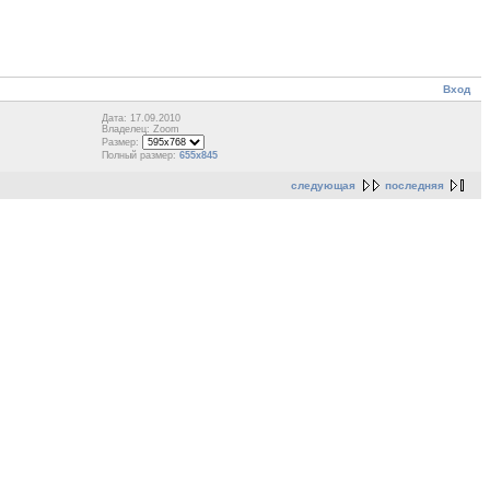
Вход
Дата: 17.09.2010
Владелец: Zoom
Размер:
Полный размер:
655x845
следующая
последняя