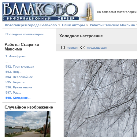
По вопросам фотогалереи
Фотогалерея города Балаково
Наши авторы
Работы Стаценко Максима
Последние комментарии
Холодное настроение
Работы Стаценко
первая
предыдущая
Максима
1. Аквафрэш
...
592. Трон клошара
593. Под...
594. Неспокойное...
595. Берег и...
596. Рукав жизни
597. Раз...
598. Холодное...
Случайное изображение