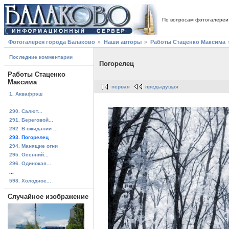
По вопросам фотогалереи
Фотогалерея города Балаково
Наши авторы
Работы Стаценко Максима
Последние комментарии
Погорелец
Работы Стаценко
Максима
первая
предыдущая
1. Аквафрэш
...
290. Салют...
291. Береговой...
292. В ожидании ...
293. Погорелец
294. Манящие огни
295. Осенний...
296. Одинокая...
...
598. Холодное...
Случайное изображение