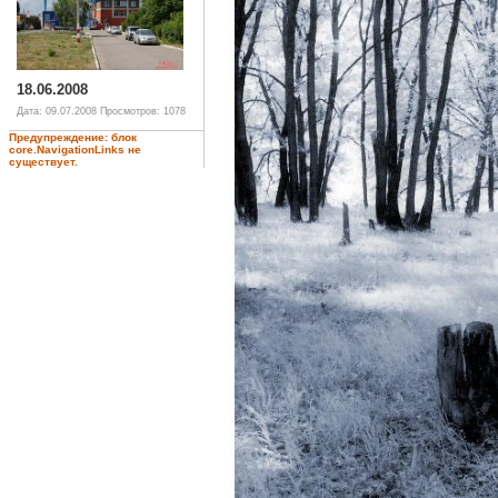
18.06.2008
Дата: 09.07.2008
Просмотров: 1078
Предупреждение: блок
core.NavigationLinks не
существует.