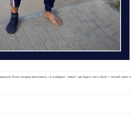
верное! Если гитарку приложить, то в аккурат "ляжет" как будто так и было + легкий закос 
.