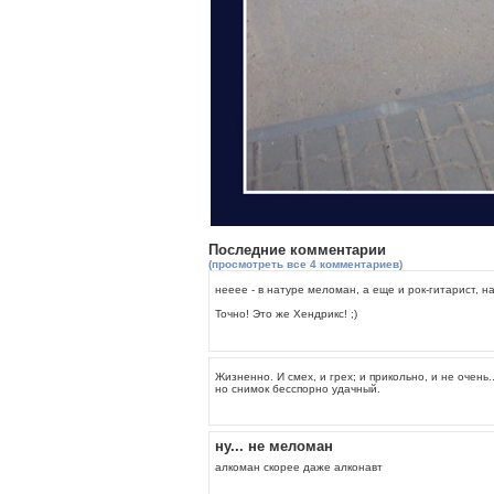
Последние комментарии
(просмотреть все 4 комментариев)
нееее - в натуре меломан, а еще и рок-гитарист, на
Точно! Это же Хендрикс! ;)
Жизненно. И смех, и грех; и прикольно, и не очень.
но снимок бесспорно удачный.
ну... не меломан
алкоман скорее даже алконавт