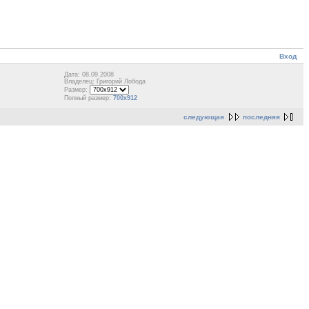
Вход
Дата: 08.09.2008
Владелец: Григорий Лобода
Размер:
Полный размер:
700x912
следующая
последняя