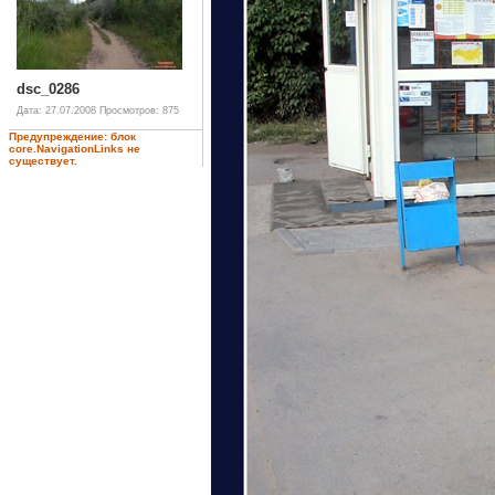
dsc_0286
Дата: 27.07.2008
Просмотров: 875
Предупреждение: блок
core.NavigationLinks не
существует.