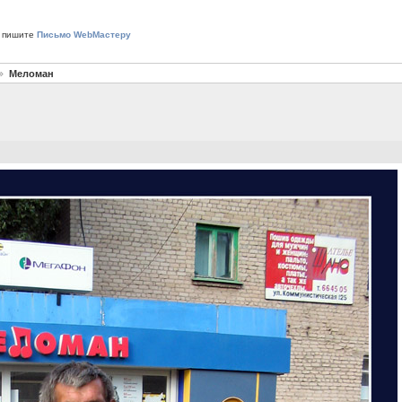
 пишите
Письмо WebМастеру
Меломан