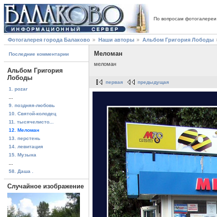
По вопросам фотогалереи
Фотогалерея города Балаково
Наши авторы
Альбом Григория Лободы
Меломан
Последние комментарии
меломан
Альбом Григория
Лободы
первая
предыдущая
1. pozar
...
9. поздняя-любовь
10. Святой-колодец
11. тысячелисто...
12. Меломан
13. перстень
14. левитация
15. Музыка
...
58. Даша .
Случайное изображение