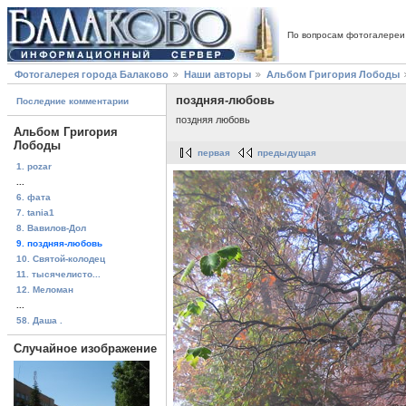
По вопросам фотогалереи
Фотогалерея города Балаково
Наши авторы
Альбом Григория Лободы
поздняя-любовь
Последние комментарии
поздняя любовь
Альбом Григория
Лободы
первая
предыдущая
1. pozar
...
6. фата
7. tania1
8. Вавилов-Дол
9. поздняя-любовь
10. Святой-колодец
11. тысячелисто...
12. Меломан
...
58. Даша .
Случайное изображение