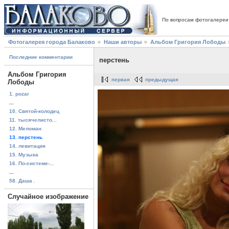
По вопросам фотогалереи
Фотогалерея города Балаково
Наши авторы
Альбом Григория Лободы
Последние комментарии
перстень
Альбом Григория
первая
предыдущая
Лободы
1. pozar
...
10. Святой-колодец
11. тысячелисто...
12. Меломан
13. перстень
14. левитация
15. Музыка
16. По-системе-...
...
58. Даша .
Случайное изображение