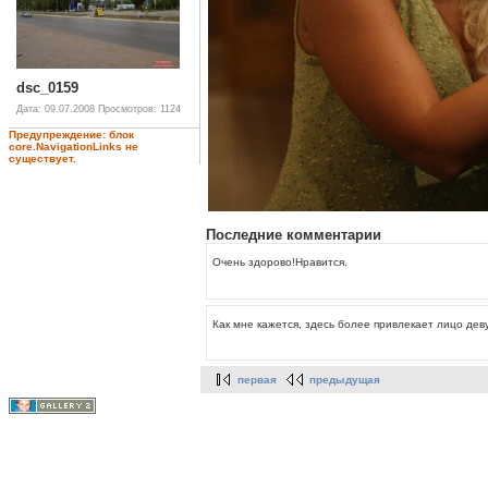
dsc_0159
Дата: 09.07.2008
Просмотров: 1124
Предупреждение: блок
core.NavigationLinks не
существует.
Последние комментарии
Очень здорово!Нравится.
Как мне кажется, здесь более привлекает лицо деву
первая
предыдущая