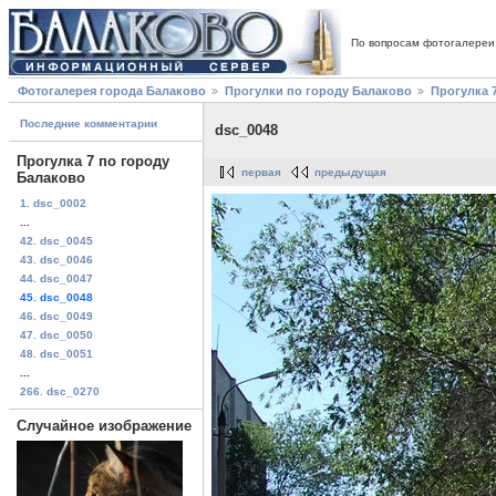
По вопросам фотогалереи
Фотогалерея города Балаково
Прогулки по городу Балаково
Прогулка 
Последние комментарии
dsc_0048
Прогулка 7 по городу
первая
предыдущая
Балаково
1. dsc_0002
...
42. dsc_0045
43. dsc_0046
44. dsc_0047
45. dsc_0048
46. dsc_0049
47. dsc_0050
48. dsc_0051
...
266. dsc_0270
Случайное изображение