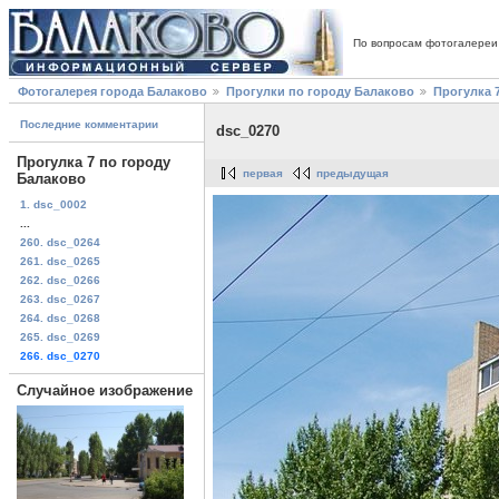
По вопросам фотогалереи
Фотогалерея города Балаково
Прогулки по городу Балаково
Прогулка 
Последние комментарии
dsc_0270
Прогулка 7 по городу
первая
предыдущая
Балаково
1. dsc_0002
...
260. dsc_0264
261. dsc_0265
262. dsc_0266
263. dsc_0267
264. dsc_0268
265. dsc_0269
266. dsc_0270
Случайное изображение