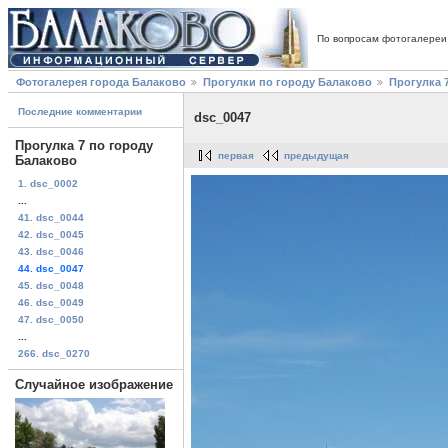
По вопросам фотогалереи
Фотогалерея города Балаково
Прогулки по городу Балаково
Прогулка 
Последние комментарии
dsc_0047
Прогулка 7 по городу
первая
предыдущая
Балаково
1. dsc_0002
...
41. dsc_0044
42. dsc_0045
43. dsc_0046
44. dsc_0047
45. dsc_0048
46. dsc_0049
47. dsc_0050
...
266. dsc_0270
Случайное изображение