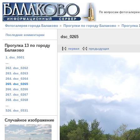
По вопросам фотогалереи
Фотогалерея города Балаково
Прогулки по городу Балаково
Прогулка 
Последние комментарии
dsc_0265
Прогулка 13 по городу
первая
предыдущая
Балаково
1. dsc_0001
...
262. dsc_0262
263. dsc_0263
264. dsc_0264
265. dsc_0265
266. dsc_0266
267. dsc_0267
268. dsc_0268
...
526. dsc_0531
Случайное изображение