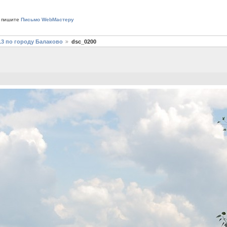
 пишите
Письмо WebМастеру
13 по городу Балаково
dsc_0200