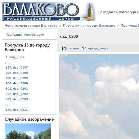
По вопросам фотогалереи
Фотогалерея города Балаково
Прогулки по городу Балаково
Прогулка 
Последние комментарии
dsc_0200
Прогулка 13 по городу
первая
предыдущая
Балаково
1. dsc_0001
...
197. dsc_0197
198. dsc_0198
199. dsc_0199
200. dsc_0200
201. dsc_0201
202. dsc_0202
203. dsc_0203
...
526. dsc_0531
Случайное изображение