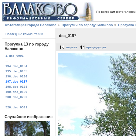
По вопросам фотогалереи
Фотогалерея города Балаково
Прогулки по городу Балаково
Прогулка 
Последние комментарии
dsc_0197
Прогулка 13 по городу
первая
предыдущая
Балаково
1. dsc_0001
...
194. dsc_0194
195. dsc_0195
196. dsc_0196
197. dsc_0197
198. dsc_0198
199. dsc_0199
200. dsc_0200
...
526. dsc_0531
Случайное изображение