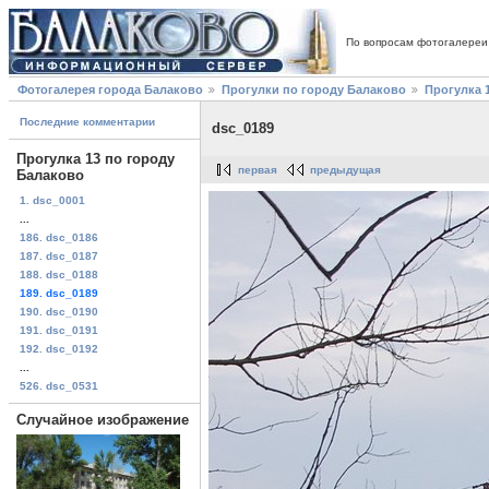
По вопросам фотогалереи
Фотогалерея города Балаково
Прогулки по городу Балаково
Прогулка 
Последние комментарии
dsc_0189
Прогулка 13 по городу
первая
предыдущая
Балаково
1. dsc_0001
...
186. dsc_0186
187. dsc_0187
188. dsc_0188
189. dsc_0189
190. dsc_0190
191. dsc_0191
192. dsc_0192
...
526. dsc_0531
Случайное изображение