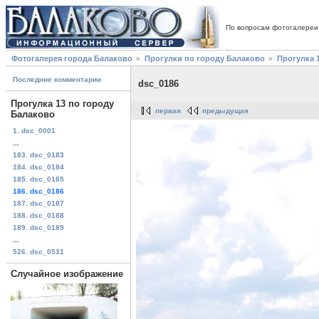
По вопросам фотогалереи
Фотогалерея города Балаково
Прогулки по городу Балаково
Прогулка 
Последние комментарии
dsc_0186
Прогулка 13 по городу
первая
предыдущая
Балаково
1. dsc_0001
...
183. dsc_0183
184. dsc_0184
185. dsc_0185
186. dsc_0186
187. dsc_0187
188. dsc_0188
189. dsc_0189
...
526. dsc_0531
Случайное изображение