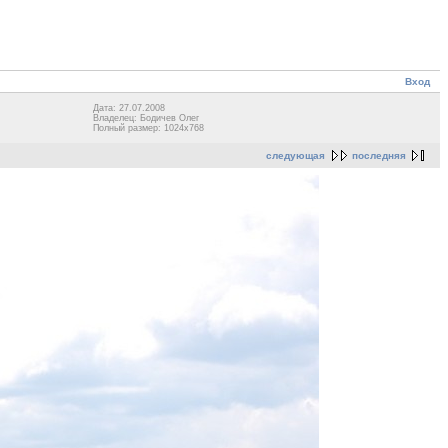
Вход
Дата: 27.07.2008
Владелец: Бодичев Олег
Полный размер: 1024x768
следующая
последняя