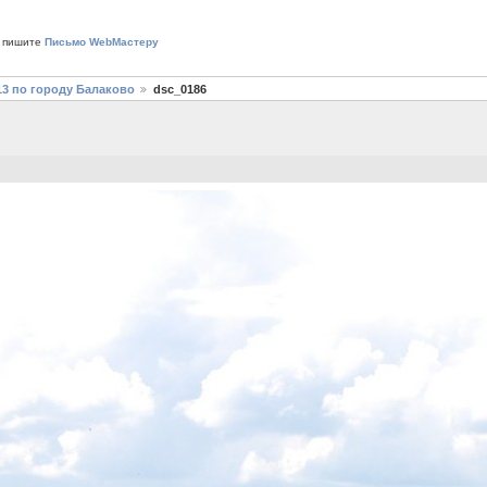
 пишите
Письмо WebМастеру
13 по городу Балаково
dsc_0186