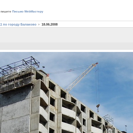
 пишите
Письмо WebМастеру
11 по городу Балаково
18.06.2008