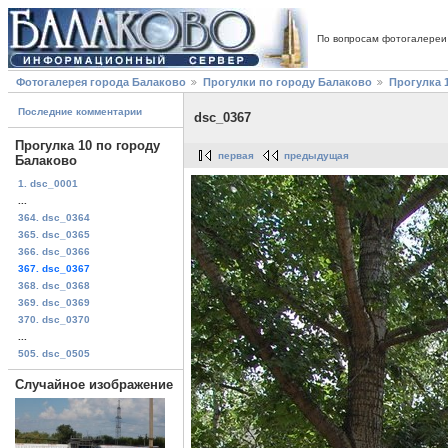
По вопросам фотогалереи
Фотогалерея города Балаково
Прогулки по городу Балаково
Прогулка 
Последние комментарии
dsc_0367
Прогулка 10 по городу
первая
предыдущая
Балаково
1. dsc_0001
...
364. dsc_0364
365. dsc_0365
366. dsc_0366
367. dsc_0367
368. dsc_0368
369. dsc_0369
370. dsc_0370
...
505. dsc_0505
Случайное изображение