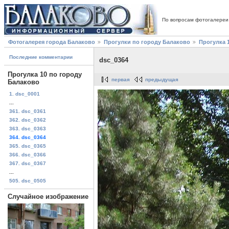
По вопросам фотогалереи
Фотогалерея города Балаково
Прогулки по городу Балаково
Прогулка 
Последние комментарии
dsc_0364
Прогулка 10 по городу
первая
предыдущая
Балаково
1. dsc_0001
...
361. dsc_0361
362. dsc_0362
363. dsc_0363
364. dsc_0364
365. dsc_0365
366. dsc_0366
367. dsc_0367
...
505. dsc_0505
Случайное изображение