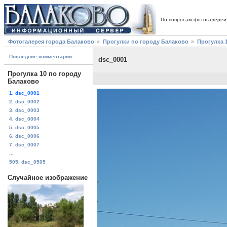
По вопросам фотогалереи
Фотогалерея города Балаково
Прогулки по городу Балаково
Прогулка 
Последние комментарии
dsc_0001
Прогулка 10 по городу
Балаково
1. dsc_0001
2. dsc_0002
3. dsc_0003
4. dsc_0004
5. dsc_0005
6. dsc_0006
7. dsc_0007
...
505. dsc_0505
Случайное изображение