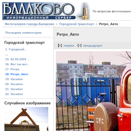
По вопросам фотогалереи
Фотогалерея города Балаково
Городской транспорт
Ретро_Авто
Последние комментарии
Ретро_Авто
Городской транспорт
первая
предыдущая
1. Городской...
...
15. 02.05.2009 ...
16. Вот так вот...
17. Ретро
18. Ретро_Авто
19. Vacation
20. Vacation
21. Vacation
22. Vacation
Случайное изображение