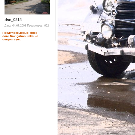
dsc_0214
Дата: 04.07.2008
Просмотров: 992
Предупреждение: блок
core.NavigationLinks не
существует.