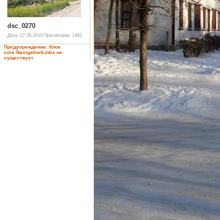
dsc_0270
Дата: 27.06.2010
Просмотров: 1482
Предупреждение: блок
core.NavigationLinks не
существует.