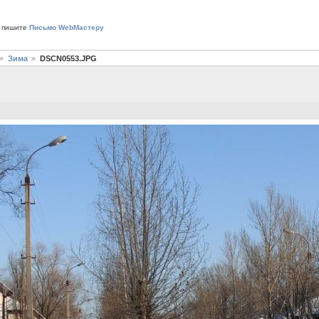
 пишите
Письмо WebМастеру
Зима
DSCN0553.JPG