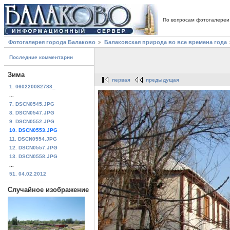
По вопросам фотогалереи
Фотогалерея города Балаково
Балаковская природа во все времена года
Последние комментарии
Зима
первая
предыдущая
1. 060220082788_
...
7. DSCN0545.JPG
8. DSCN0547.JPG
9. DSCN0552.JPG
10. DSCN0553.JPG
11. DSCN0554.JPG
12. DSCN0557.JPG
13. DSCN0558.JPG
...
51. 04.02.2012
Случайное изображение