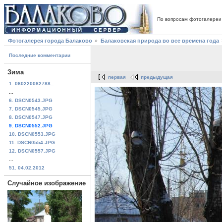
По вопросам фотогалереи
Фотогалерея города Балаково
Балаковская природа во все времена года
Последние комментарии
Зима
первая
предыдущая
1. 060220082788_
...
6. DSCN0543.JPG
7. DSCN0545.JPG
8. DSCN0547.JPG
9. DSCN0552.JPG
10. DSCN0553.JPG
11. DSCN0554.JPG
12. DSCN0557.JPG
...
51. 04.02.2012
Случайное изображение