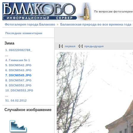
По вопросам фотогалереи
Фотогалерея города Балаково
Балаковская природа во все времена года
Последние комментарии
Зима
первая
предыдущая
1. 060220082788_
...
4. Гимназия № 1
5. DSCN0542.JPG
6. DSCN0543.JPG
7. DSCN0545.JPG
8. DSCN0547.JPG
9. DSCN0552.JPG
10. DSCN0553.JPG
...
51. 04.02.2012
Случайное изображение