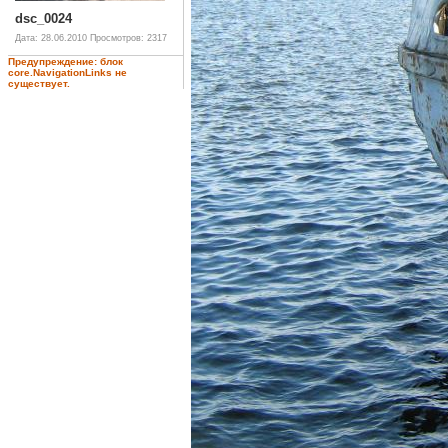
dsc_0024
Дата: 28.06.2010
Просмотров: 2317
Предупреждение: блок
core.NavigationLinks не
существует.