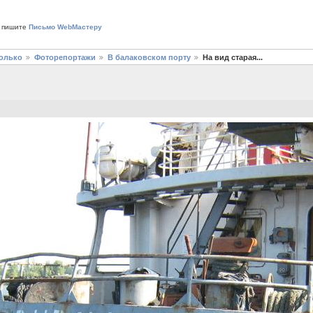
 пишите
Письмо WebМастеру
только
Фоторепортажи
В балаковском порту
На вид старая...