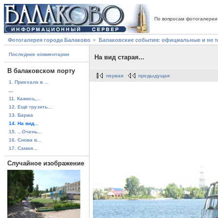
По вопросам фотогалереи
Фотогалерея города Балаково
Балаковские события: официальные и не 
Последние комментарии
На вид старая...
В балаковском порту
первая
предыдущая
1. Приехала в ...
...
11. Кажись,...
12. Ещё грузить...
13. Баржа
14. На вид...
15. ...Очень...
16. Снова в...
17. Самая...
Случайное изображение