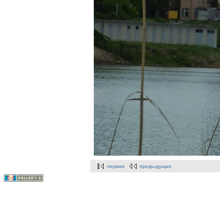
первая
предыдущая