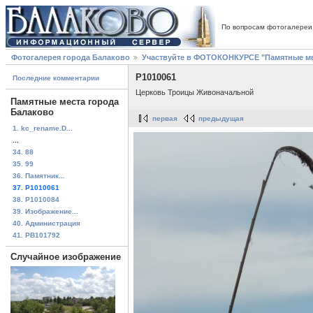
По вопросам фотогалереи
Фотогалерея города Балаково
Участвуйте в ФОТОКОНКУРСЕ "Памятные ме
P1010061
Последние комментарии
Церковь Троицы Живоначальной
Памятные места города
Балаково
первая
предыдущая
1. kc_rename.D...
...
34. 88
35. 99
36. Памятник...
37. P1010061
38. P1010084
39. Изображение...
40. Администрация
41. PB101792
Случайное изображение