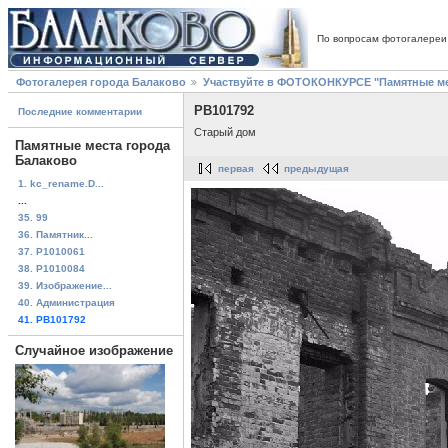
По вопросам фотогалереи
Фотогалерея города Балаково
Участвуйте в ФОТОКОНКУРСЕ "Памятные ме
PB101792
Последние комментарии
Старый дом
Памятные места города
Балаково
первая
предыдущая
1. kc_rename.D...
...
35. 99
36. Памятник...
37. P1010061
38. P1010084
39. Изображение...
40. Администрация
41. PB101792
Случайное изображение