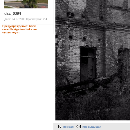
dsc_0394
Дата: 04.07.2008
Просмотров: 914
Предупреждение: блок
core.NavigationLinks не
существует.
первая
предыдущая